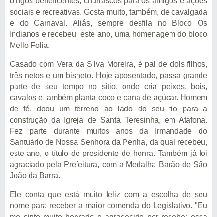
bingos beneficentes, churrascos para os amigos e ações
sociais e recreativas. Gosta muito, também, de cavalgada
e do Carnaval. Aliás, sempre desfila no Bloco Os
Indianos e recebeu, este ano, uma homenagem do bloco
Mello Folia.
Casado com Vera da Silva Moreira, é pai de dois filhos,
três netos e um bisneto. Hoje aposentado, passa grande
parte de seu tempo no sitio, onde cria peixes, bois,
cavalos e também planta coco e cana de açúcar. Homem
de fé, doou um terreno ao lado do seu tio para a
construção da Igreja de Santa Teresinha, em Atafona.
Fez parte durante muitos anos da Irmandade do
Santuário de Nossa Senhora da Penha, da qual recebeu,
este ano, o título de presidente de honra. Também já foi
agraciado pela Prefeitura, com a Medalha Barão de São
João da Barra.
Ele conta que está muito feliz com a escolha de seu
nome para receber a maior comenda do Legislativo. "Eu
me sinto muito honrado e agradecido por receber essa