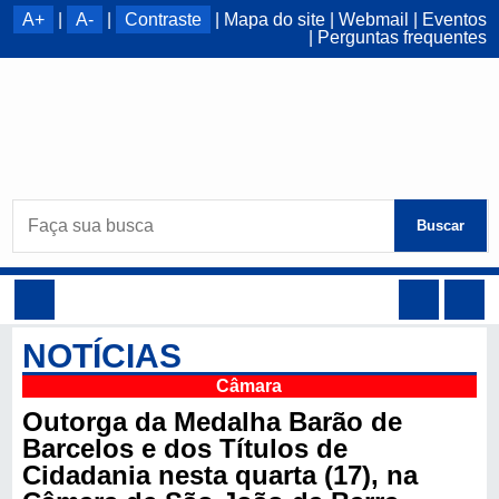
A+
|
A-
|
Contraste
|
Mapa do site
|
Webmail
|
Eventos
|
Perguntas frequentes
Buscar
NOTÍCIAS
Câmara
Outorga da Medalha Barão de
Barcelos e dos Títulos de
Cidadania nesta quarta (17), na