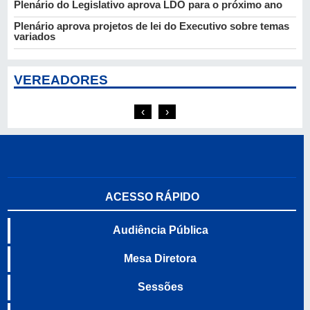
Plenário do Legislativo aprova LDO para o próximo ano
Plenário aprova projetos de lei do Executivo sobre temas
variados
VEREADORES
PL
PV
Analiel Vianna
Caio César
‹
›
ACESSO RÁPIDO
Audiência Pública
Mesa Diretora
Sessões