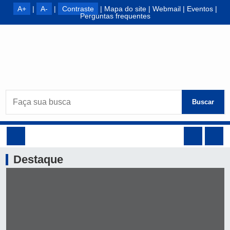
A+
|
A-
|
Contraste
|
Mapa do site
|
Webmail
|
Eventos
|
Perguntas frequentes
Buscar
Destaque