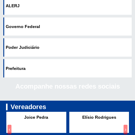
ALERJ
Governo Federal
Poder Judiciário
Prefeitura
Acompanhe nossas redes sociais
Vereadores
PV
Solidariedade
Joice Pedra
Elísio Rodrigues
‹
›