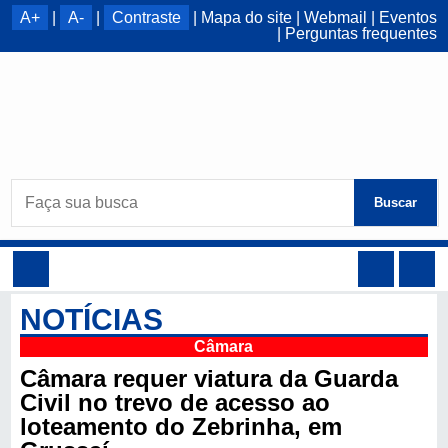
A+
|
A-
|
Contraste
|
Mapa do site
|
Webmail
|
Eventos
|
Perguntas frequentes
Buscar
NOTÍCIAS
Câmara
Câmara requer viatura da Guarda
Civil no trevo de acesso ao
loteamento do Zebrinha, em