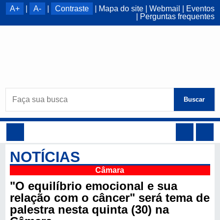
A+
|
A-
|
Contraste
|
Mapa do site
|
Webmail
|
Eventos
|
Perguntas frequentes
Buscar
NOTÍCIAS
Câmara
"O equilíbrio emocional e sua
relação com o câncer" será tema de
palestra nesta quinta (30) na