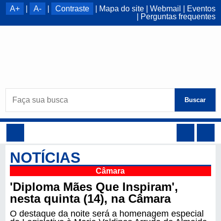
A+
|
A-
|
Contraste
|
Mapa do site
|
Webmail
|
Eventos
|
Perguntas frequentes
Buscar
NOTÍCIAS
Câmara
'Diploma Mães Que Inspiram',
nesta quinta (14), na Câmara
O destaque da noite será a homenagem especial