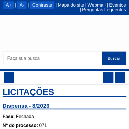
A+
|
A-
|
Contraste
|
Mapa do site
|
Webmail
|
Eventos
|
Perguntas frequentes
Buscar
LICITAÇÕES
Dispensa - 8/2026
Fase:
Fechada
Nº do processo:
071