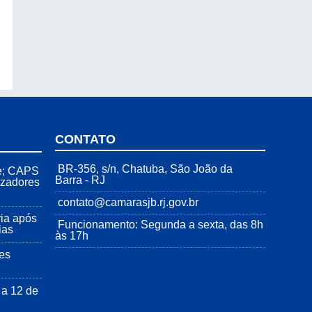
CONTATO
BR-356, s/n, Chatuba, São João da
ne; CAPS
Barra - RJ
izadores
contato@camarasjb.rj.gov.br
ria após
Funcionamento: Segunda a sexta, das 8h
ias
às 17h
es
 a 12 de