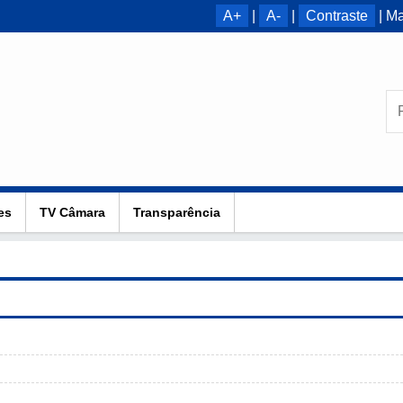
A+
|
A-
|
Contraste
|
Ma
es
TV Câmara
Transparência