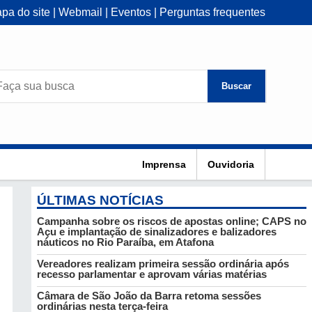
pa do site
|
Webmail
|
Eventos
|
Perguntas frequentes
Buscar
Imprensa
Ouvidoria
ÚLTIMAS NOTÍCIAS
Campanha sobre os riscos de apostas online; CAPS no
Açu e implantação de sinalizadores e balizadores
náuticos no Rio Paraíba, em Atafona
Vereadores realizam primeira sessão ordinária após
recesso parlamentar e aprovam várias matérias
Câmara de São João da Barra retoma sessões
ordinárias nesta terça-feira