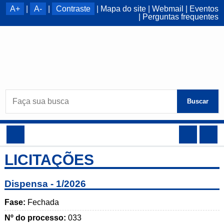
A+
|
A-
|
Contraste
|
Mapa do site
|
Webmail
|
Eventos
|
Perguntas frequentes
Buscar
LICITAÇÕES
Dispensa - 1/2026
Fase:
Fechada
Nº do processo:
033