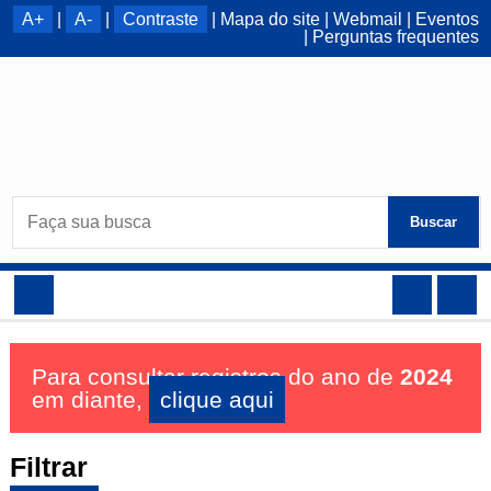
A+
|
A-
|
Contraste
|
Mapa do site
|
Webmail
|
Eventos
|
Perguntas frequentes
Buscar
Para consultar registros do ano de
2024
em diante,
clique aqui
Filtrar